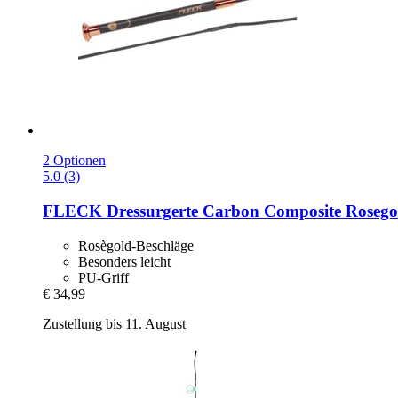
2 Optionen
5.0 (3)
FLECK
Dressurgerte Carbon Composite Rosego
Rosègold-Beschläge
Besonders leicht
PU-Griff
€ 34,99
Zustellung bis 11. August