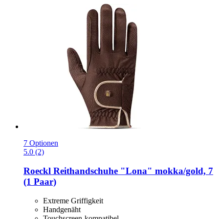
7 Optionen
5.0 (2)
Roeckl
Reithandschuhe "Lona" mokka/gold, 7
(1 Paar)
Extreme Griffigkeit
Handgenäht
Touchscreen-kompatibel