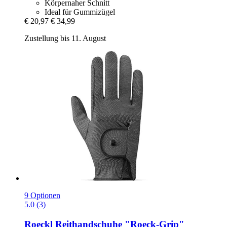
Körpernaher Schnitt
Ideal für Gummizügel
€ 20,97
€ 34,99
Zustellung bis 11. August
9 Optionen
5.0 (3)
Roeckl
Reithandschuhe "Roeck-​Grip"