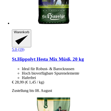
Warenkorb
5.0 (19)
St.Hippolyt
Hesta Mix Müsli, 20 kg
Ideal für Robust- & Barockrassen
Hoch bioverfügbare Spurenelemente
Haferfrei
€ 28,99
(€ 1,45 / kg)
Zustellung bis 08. August