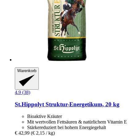
Warenkorb
4.9 (38)
St.Hippolyt
Struktur-​Energetikum, 20 kg
Bioaktive Kräuter
Mit wertvollen Fettsäuren & natürlichem Vitamin E
Stärkereduziert bei hohem Energiegehalt
€ 42,99
(€ 2,15 / kg)