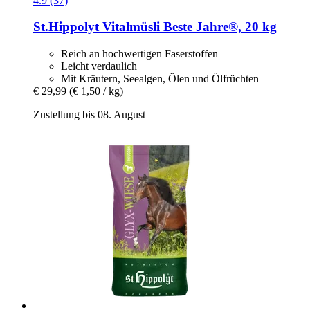
4.9 (37)
St.Hippolyt
Vitalmüsli Beste Jahre®, 20 kg
Reich an hochwertigen Faserstoffen
Leicht verdaulich
Mit Kräutern, Seealgen, Ölen und Ölfrüchten
€ 29,99
(€ 1,50 / kg)
Zustellung bis 08. August