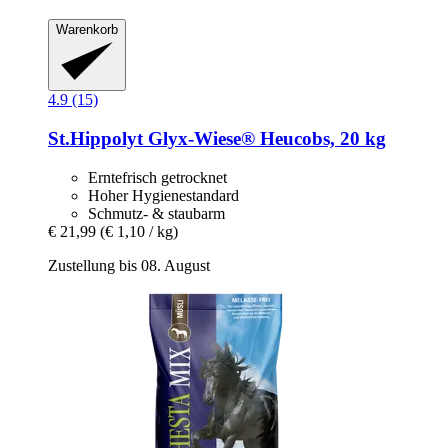
Warenkorb
4.9 (15)
St.Hippolyt
Glyx-​Wiese® Heucobs, 20 kg
Erntefrisch getrocknet
Hoher Hygienestandard
Schmutz- & staubarm
€ 21,99
(€ 1,10 / kg)
Zustellung bis 08. August