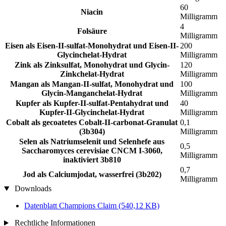
60
Niacin
Milligramm
4
Folsäure
Milligramm
Eisen als Eisen-II-sulfat-Monohydrat und Eisen-II-
200
Glycinchelat-Hydrat
Milligramm
Zink als Zinksulfat, Monohydrat und Glycin-
120
Zinkchelat-Hydrat
Milligramm
Mangan als Mangan-II-sulfat, Monohydrat und
100
Glycin-Manganchelat-Hydrat
Milligramm
Kupfer als Kupfer-II-sulfat-Pentahydrat und
40
Kupfer-II-Glycinchelat-Hydrat
Milligramm
Cobalt als gecoatetes Cobalt-II-carbonat-Granulat
0,1
(3b304)
Milligramm
Selen als Natriumselenit und Selenhefe aus
0,5
Saccharomyces cerevisiae CNCM I-3060,
Milligramm
inaktiviert 3b810
0,7
Jod als Calciumjodat, wasserfrei (3b202)
Milligramm
Downloads
Datenblatt Champions Claim
(540,12 KB)
Rechtliche Informationen