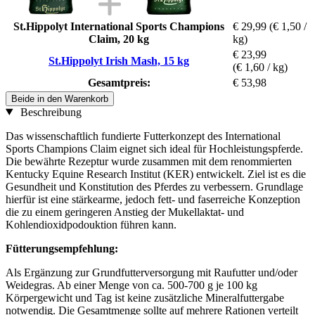
St.Hippolyt International Sports Champions
€ 29,99
(€ 1,50 /
Claim, 20 kg
kg)
€ 23,99
St.Hippolyt Irish Mash, 15 kg
(€ 1,60 / kg)
Gesamtpreis:
€ 53,98
Beide in den Warenkorb
Beschreibung
Das wissenschaftlich fundierte Futterkonzept des International
Sports Champions Claim eignet sich ideal für Hochleistungspferde.
Die bewährte Rezeptur wurde zusammen mit dem renommierten
Kentucky Equine Research Institut (KER) entwickelt. Ziel ist es die
Gesundheit und Konstitution des Pferdes zu verbessern. Grundlage
hierfür ist eine stärkearme, jedoch fett- und faserreiche Konzeption
die zu einem geringeren Anstieg der Mukellaktat- und
Kohlendioxidpodouktion führen kann.
Fütterungsempfehlung:
Als Ergänzung zur Grundfutterversorgung mit Raufutter und/oder
Weidegras. Ab einer Menge von ca. 500-700 g je 100 kg
Körpergewicht und Tag ist keine zusätzliche Mineralfuttergabe
notwendig. Die Gesamtmenge sollte auf mehrere Rationen verteilt