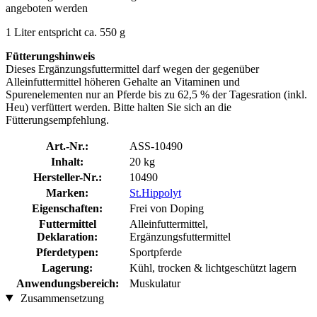
angeboten werden
1 Liter entspricht ca. 550 g
Fütterungshinweis
Dieses Ergänzungsfuttermittel darf wegen der gegenüber
Alleinfuttermittel höheren Gehalte an Vitaminen und
Spurenelementen nur an Pferde bis zu 62,5 % der Tagesration (inkl.
Heu) verfüttert werden. Bitte halten Sie sich an die
Fütterungsempfehlung.
Art.-Nr.:
ASS-10490
Inhalt:
20 kg
Hersteller-Nr.:
10490
Marken:
St.Hippolyt
Eigenschaften:
Frei von Doping
Futtermittel
Alleinfuttermittel,
Deklaration:
Ergänzungsfuttermittel
Pferdetypen:
Sportpferde
Lagerung:
Kühl, trocken & lichtgeschützt lagern
Anwendungsbereich:
Muskulatur
Zusammensetzung