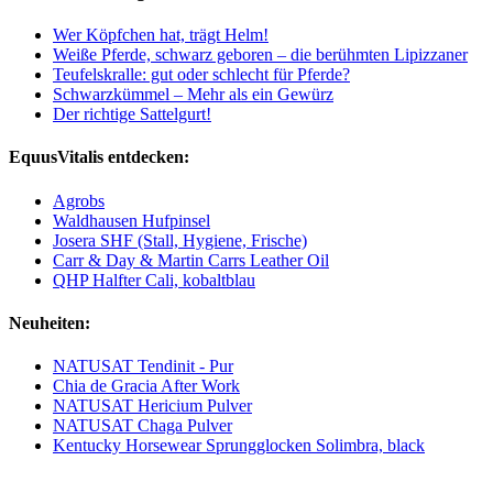
Wer Köpfchen hat, trägt Helm!
Weiße Pferde, schwarz geboren – die berühmten Lipizzaner
Teufelskralle: gut oder schlecht für Pferde?
Schwarzkümmel – Mehr als ein Gewürz
Der richtige Sattelgurt!
EquusVitalis entdecken:
Agrobs
Waldhausen Hufpinsel
Josera SHF (Stall, Hygiene, Frische)
Carr & Day & Martin Carrs Leather Oil
QHP Halfter Cali, kobaltblau
Neuheiten:
NATUSAT Tendinit - Pur
Chia de Gracia After Work
NATUSAT Hericium Pulver
NATUSAT Chaga Pulver
Kentucky Horsewear Sprungglocken Solimbra, black