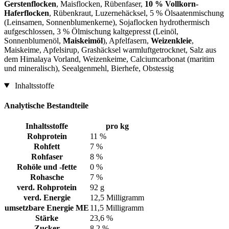
Gerstenflocken
, Maisflocken, Rübenfaser,
10 % Vollkorn-
Haferflocken
, Rübenkraut, Luzernehäcksel, 5 % Ölsaatenmischung
(Leinsamen, Sonnenblumenkerne), Sojaflocken hydrothermisch
aufgeschlossen, 3 % Ölmischung kaltgepresst (Leinöl,
Sonnenblumenöl,
Maiskeimöl
), Apfelfasern,
Weizenkleie
,
Maiskeime, Apfelsirup, Grashäcksel warmluftgetrocknet, Salz aus
dem Himalaya Vorland, Weizenkeime, Calciumcarbonat (maritim
und mineralisch), Seealgenmehl, Bierhefe, Obstessig
Inhaltsstoffe
Analytische Bestandteile
Inhaltsstoffe
pro kg
Rohprotein
11 %
Rohfett
7 %
Rohfaser
8 %
Rohöle und -fette
0 %
Rohasche
7 %
verd. Rohprotein
92 g
verd. Energie
12,5 Milligramm
umsetzbare Energie ME
11,5 Milligramm
Stärke
23,6 %
Zucker
8,2 %