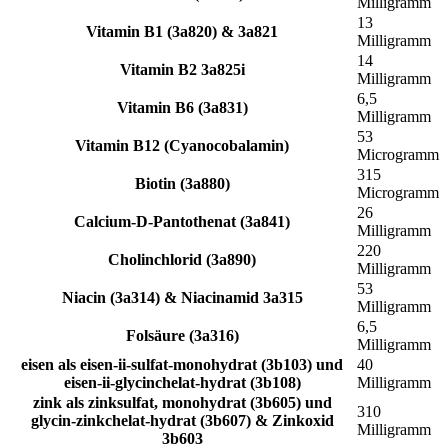
Milligramm
13
Vitamin B1 (3a820) & 3a821
Milligramm
14
Vitamin B2 3a825i
Milligramm
6,5
Vitamin B6 (3a831)
Milligramm
53
Vitamin B12 (Cyanocobalamin)
Microgramm
315
Biotin (3a880)
Microgramm
26
Calcium-D-Pantothenat (3a841)
Milligramm
220
Cholinchlorid (3a890)
Milligramm
53
Niacin (3a314) & Niacinamid 3a315
Milligramm
6,5
Folsäure (3a316)
Milligramm
eisen als eisen-ii-sulfat-monohydrat (3b103) und
40
eisen-ii-glycinchelat-hydrat (3b108)
Milligramm
zink als zinksulfat, monohydrat (3b605) und
310
glycin-zinkchelat-hydrat (3b607) & Zinkoxid
Milligramm
3b603