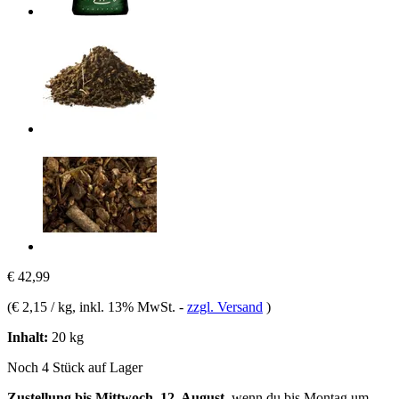
€ 42,99
(
€ 2,15 / kg
, inkl. 13% MwSt.
-
zzgl. Versand
)
Inhalt:
20 kg
Noch 4 Stück auf Lager
Zustellung bis Mittwoch, 12. August
, wenn du bis
Montag um