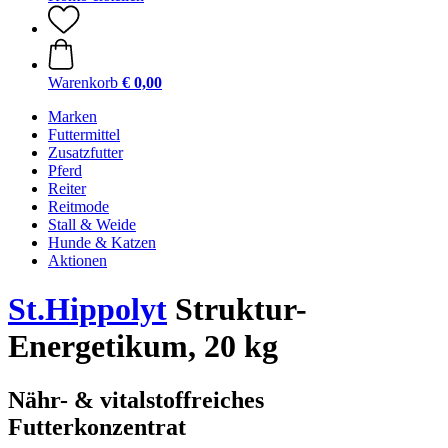
Warenkorb
€ 0,00
Marken
Futtermittel
Zusatzfutter
Pferd
Reiter
Reitmode
Stall & Weide
Hunde & Katzen
Aktionen
St.Hippolyt
Struktur-
Energetikum, 20 kg
Nähr- & vitalstoffreiches
Futterkonzentrat