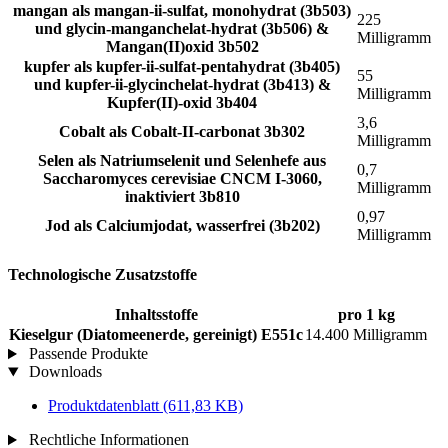
mangan als mangan-ii-sulfat, monohydrat (3b503)
225
und glycin-manganchelat-hydrat (3b506) &
Milligramm
Mangan(II)oxid 3b502
kupfer als kupfer-ii-sulfat-pentahydrat (3b405)
55
und kupfer-ii-glycinchelat-hydrat (3b413) &
Milligramm
Kupfer(II)-oxid 3b404
3,6
Cobalt als Cobalt-II-carbonat 3b302
Milligramm
Selen als Natriumselenit und Selenhefe aus
0,7
Saccharomyces cerevisiae CNCM I-3060,
Milligramm
inaktiviert 3b810
0,97
Jod als Calciumjodat, wasserfrei (3b202)
Milligramm
Technologische Zusatzstoffe
Inhaltsstoffe
pro 1 kg
Kieselgur (Diatomeenerde, gereinigt) E551c
14.400 Milligramm
Passende Produkte
Downloads
Produktdatenblatt
(611,83 KB)
Rechtliche Informationen