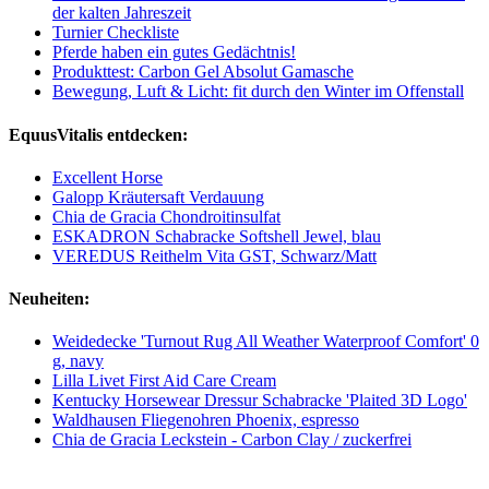
der kalten Jahreszeit
Turnier Checkliste
Pferde haben ein gutes Gedächtnis!
Produkttest: Carbon Gel Absolut Gamasche
Bewegung, Luft & Licht: fit durch den Winter im Offenstall
EquusVitalis entdecken:
Excellent Horse
Galopp Kräutersaft Verdauung
Chia de Gracia Chondroitinsulfat
ESKADRON Schabracke Softshell Jewel, blau
VEREDUS Reithelm Vita GST, Schwarz/Matt
Neuheiten:
Weidedecke 'Turnout Rug All Weather Waterproof Comfort' 0
g, navy
Lilla Livet First Aid Care Cream
Kentucky Horsewear Dressur Schabracke 'Plaited 3D Logo'
Waldhausen Fliegenohren Phoenix, espresso
Chia de Gracia Leckstein - Carbon Clay / zuckerfrei