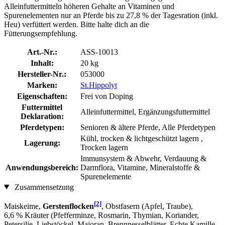
Alleinfuttermitteln höheren Gehalte an Vitaminen und
Spurenelementen nur an Pferde bis zu 27,8 % der Tagesration (inkl.
Heu) verfüttert werden. Bitte halte dich an die
Fütterungsempfehlung.
Art.-Nr.:
ASS-10013
Inhalt:
20 kg
Hersteller-Nr.:
053000
Marken:
St.Hippolyt
Eigenschaften:
Frei von Doping
Futtermittel
Alleinfuttermittel, Ergänzungsfuttermittel
Deklaration:
Pferdetypen:
Senioren & ältere Pferde, Alle Pferdetypen
Kühl, trocken & lichtgeschützt lagern ,
Lagerung:
Trocken lagern
Immunsystem & Abwehr, Verdauung &
Anwendungsbereich:
Darmflora, Vitamine, Mineralstoffe &
Spurenelemente
Zusammensetzung
[2]
Maiskeime,
Gerstenflocken
, Obstfasern (Apfel, Traube),
6,6 % Kräuter (Pfefferminze, Rosmarin, Thymian, Koriander,
Petersilie, Liebstöckel, Majoran, Brennnesselblätter, Echte Kamille,