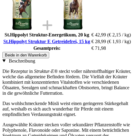
St.Hippolyt Struktur-Energetikum, 20 kg
€ 42,99
(€ 2,15 / kg)
St.Hippolyt Struktur E Getreidefrei, 15 kg
€ 28,99
(€ 1,93 / kg)
Gesamtpreis:
€ 71,98
Beide in den Warenkorb
Beschreibung
Die Rezeptur in
Struktur-E®
steckt voller nährstoffhaltiger Kräuter,
welche das allgemeine Befinden fördern. Die Vielfalt der Kräuter
kombiniert mit konzentrierten Vitalstoffen wie verschiedenen
Ölsaaten, Seealgen und schmackhaften Obstsorten, bringt Balance
in die gewöhnliche Futterration.
Das wohlschmeckende Müsli weist einen geringeren Stärkegehalt
auf, weshalb es sich auch wunderbar für Pferde mit einem
empfindlichen Verdauungstrakt eignet.
Ausgewählte Kräuter stecken voller sekundärer Pflanzenstoffe wie
Polyphenole, Flavonoide oder Saponine. Mit einem beträchtlichen
Spektrum an Getreidekeimen und Ölsaaten versorgt der