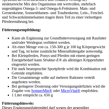
strukturreiche Mix den Organismus mit wertvollen, mehrfach
ungesättigten Omega-3- und Omega-6-Fettsäuren. Mais- und
Gerstenkeime, Sonnenblumen- und Traubenkerne, Lein-, Fenchel-
und Schwarzkümmelsamen tragen ihren Teil zu einer vielseitigen
Pferdeernährung bei.
Fütterungsempfehlung:
Kann als Ergänzung zur Grundfutterversorgung mit Raufutter
und/oder Weidegras verfüttert werden.
Ab einer Menge von ca. 150-300 g je 100 kg Körpergewicht
und Tag, ist keine zusätzliche Mineralfuttergabe notwendig.
Bei Kleinpferden, Ponys und Pferden mit einem geringen
Energiebedarf kann
Struktur-E®
als alleiniges Krippenfutter
eingesetzt werden.
Für stark beanspruchte Sportpferde wird die Kombination mit
Getreide empfohlen.
Die Gesamtmenge sollte auf mehrere Rationen verteilt
angeboten werden.
Bei geringerer Dosierung oder Versorgungsdefiziten wird die
Zugabe von
SemperMin®
oder
MicroVital®
empfohlen.
1 Liter entspricht ca. 650 g
Fütterungshinweis:
Dieses Ergänzungsfuttermittel darf wegen der gegenüber