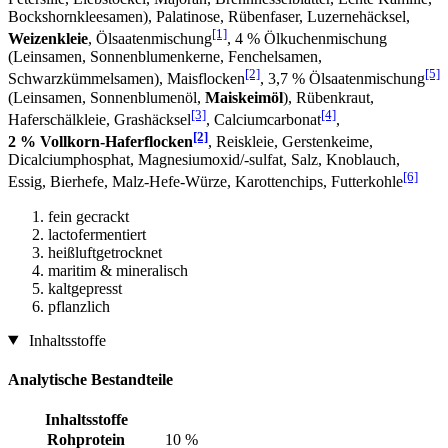
Bockshornkleesamen), Palatinose, Rübenfaser, Luzernehäcksel,
[1]
Weizenkleie
, Ölsaatenmischung
, 4 % Ölkuchenmischung
(Leinsamen, Sonnenblumenkerne, Fenchelsamen,
[2]
[5]
Schwarzkümmelsamen), Maisflocken
, 3,7 % Ölsaatenmischung
(Leinsamen, Sonnenblumenöl,
Maiskeimöl
), Rübenkraut,
[3]
[4]
Haferschälkleie, Grashäcksel
, Calciumcarbonat
,
[2]
2 % Vollkorn-Haferflocken
, Reiskleie, Gerstenkeime,
Dicalciumphosphat, Magnesiumoxid/-sulfat, Salz, Knoblauch,
[6]
Essig, Bierhefe, Malz-Hefe-Würze, Karottenchips, Futterkohle
fein gecrackt
lactofermentiert
heißluftgetrocknet
maritim & mineralisch
kaltgepresst
pflanzlich
Inhaltsstoffe
Analytische Bestandteile
Inhaltsstoffe
Rohprotein
10 %