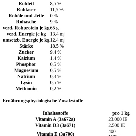
Rohfett
8,5 %
Rohfaser
11,5 %
Rohöle und -fette
0 %
Rohasche
9 %
verd. Rohprotein je kg
65 g
verd. Energie je kg
13,4 mj
umsetzb. Energie je kg
12,4 mj
Stärke
18,5 %
Zucker
9,4 %
Kalzium
1,4 %
Phosphor
0,5 %
Magnesium
0,5 %
Natrium
0,3 %
Lysin
0,5 %
Methionin
0,2 %
Ernährungsphysiologische Zusatzstoffe
Inhaltsstoffe
pro 1 kg
Vitamin A (3a672a)
23.000 IE
Vitamin D3 (3a671)
2.500 IE
400
Vitamin E (3a700)