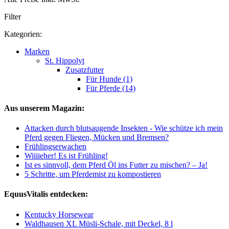
Filter
Kategorien:
Marken
St. Hippolyt
Zusatzfutter
Für Hunde (1)
Für Pferde (14)
Aus unserem Magazin:
Attacken durch blutsaugende Insekten - Wie schütze ich mein
Pferd gegen Fliegen, Mücken und Bremsen?
Frühlingserwachen
Wiiiieher! Es ist Frühling!
Ist es sinnvoll, dem Pferd Öl ins Futter zu mischen? – Ja!
5 Schritte, um Pferdemist zu kompostieren
EquusVitalis entdecken:
Kentucky Horsewear
Waldhausen XL Müsli-Schale, mit Deckel, 8 l