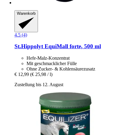
Warenkorb
4.5 (4)
St.Hippolyt
EquiMall forte, 500 ml
Hefe-Malz-Konzentrat
Mit geschmacklicher Fülle
Ohne Zucker- & Kohlensäurezusatz
€ 12,99
(€ 25,98 / l)
Zustellung bis 12. August