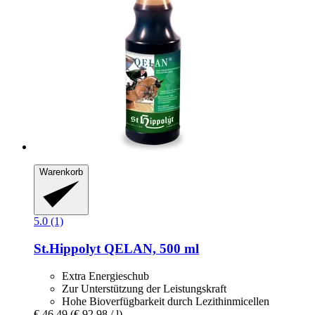
Warenkorb
5.0 (1)
St.Hippolyt
QELAN, 500 ml
Extra Energieschub
Zur Unterstützung der Leistungskraft
Hohe Bioverfügbarkeit durch Lezithinmicellen
€ 46,49
(€ 92,98 / l)