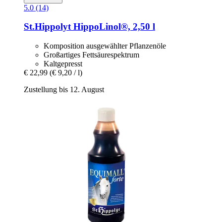
5.0 (14)
St.Hippolyt
HippoLinol®, 2,50 l
Komposition ausgewählter Pflanzenöle
Großartiges Fettsäurespektrum
Kaltgepresst
€ 22,99
(€ 9,20 / l)
Zustellung bis 12. August