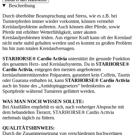
Beschreibung
Durch überhöhte Beanspruchung und Stress, wie es z.B. bei
Turnierpferden immer wieder vorkommt, können vermehrt
Kreislaufprobleme auftreten. Auch können älter Pferde, sowie
Pferde mit erhöhter Wetterfühligkeit, unter akuten
Kreislaufproblemen leiden. Aus eigener Kraft kann oft der Kreislauf
nicht mehr stabil gehalten werden und es kommt zu großen Problem
bis hin zum totalen Kreislaufversagen.
STARHORSE® Cardio Activia
unterstützt die gesunde Funktion
des gesamten Herz- und Kreislaufsystems. Da in
STARHORSE®
Cardio Activia
, entgegen den meisten angebotenen
kreislaufunterstützenden Präparaten, garantiert kein Coffein, Taurin
oder Guarana enthalten ist, kann
STARHORSE® Cardio Activia
auch im Sinne des „Antidopinggesetzes“ bedenkenlos an
Sportpferde während Turnieren gefüttert werden.
WAS MAN NOCH WISSEN SOLLTE:
Bei Akutfällen empfiehlt es sich, nach vorheriger Absprache mit
dem behandelten Tierarzt, STARHORSE® Cardio Activia
mehrmals täglich zu füttern.
QUALITÄTSHINWEIS:
Durch die Zusammensetzung von verschiedenen hochwertigen