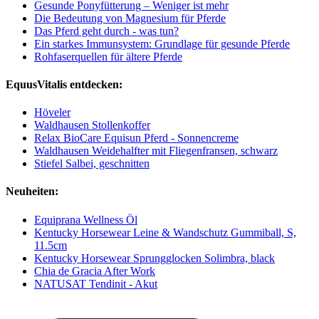
Gesunde Ponyfütterung – Weniger ist mehr
Die Bedeutung von Magnesium für Pferde
Das Pferd geht durch - was tun?
Ein starkes Immunsystem: Grundlage für gesunde Pferde
Rohfaserquellen für ältere Pferde
EquusVitalis entdecken:
Höveler
Waldhausen Stollenkoffer
Relax BioCare Equisun Pferd - Sonnencreme
Waldhausen Weidehalfter mit Fliegenfransen, schwarz
Stiefel Salbei, geschnitten
Neuheiten:
Equiprana Wellness Öl
Kentucky Horsewear Leine & Wandschutz Gummiball, S,
11.5cm
Kentucky Horsewear Sprungglocken Solimbra, black
Chia de Gracia After Work
NATUSAT Tendinit - Akut