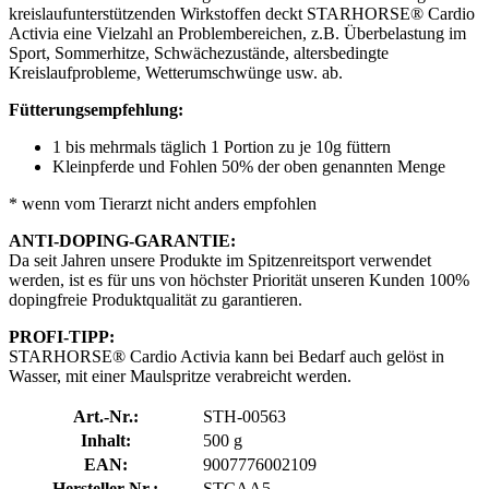
kreislaufunterstützenden Wirkstoffen deckt STARHORSE® Cardio
Activia eine Vielzahl an Problembereichen, z.B. Überbelastung im
Sport, Sommerhitze, Schwächezustände, altersbedingte
Kreislaufprobleme, Wetterumschwünge usw. ab.
Fütterungsempfehlung:
1 bis mehrmals täglich 1 Portion zu je 10g füttern
Kleinpferde und Fohlen 50% der oben genannten Menge
* wenn vom Tierarzt nicht anders empfohlen
ANTI-DOPING-GARANTIE:
Da seit Jahren unsere Produkte im Spitzenreitsport verwendet
werden, ist es für uns von höchster Priorität unseren Kunden 100%
dopingfreie Produktqualität zu garantieren.
PROFI-TIPP:
STARHORSE® Cardio Activia kann bei Bedarf auch gelöst in
Wasser, mit einer Maulspritze verabreicht werden.
Art.-Nr.:
STH-00563
Inhalt:
500 g
EAN:
9007776002109
Hersteller-Nr.:
STCAA5