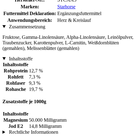
Marken:
Starhorse
Futtermittel Deklaration:
Ergänzungsfuttermittel
Anwendungsbereich:
Herz & Kreislauf
Zusammensetzung
Fruktose, Gamma-Linolensäure, Alpha-Linolensäure, Leinölpulver,
Traubenzucker, Karottenpulver, L-Carnitin, Weißdornblüten
(gemahlen), Melissenblätter (gemahlen)
Inhaltsstoffe
Inhaltsstoffe
Rohprotein
12,7 %
Rohfett
7,3 %
Rohfaser
9,3 %
Rohasche
19,7 %
Zusatzstoffe je 1000g
Inhaltsstoffe
Magnesium
50.000 Milligramm
Jod E2
14,8 Milligramm
Rechtliche Informationen