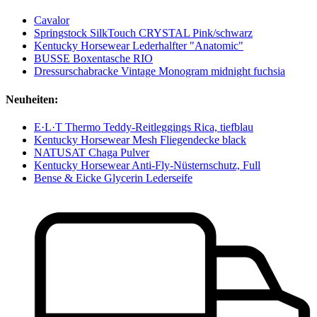
Cavalor
Springstock SilkTouch CRYSTAL Pink/schwarz
Kentucky Horsewear Lederhalfter "Anatomic"
BUSSE Boxentasche RIO
Dressurschabracke Vintage Monogram midnight fuchsia
Neuheiten:
E·L·T Thermo Teddy-Reitleggings Rica, tiefblau
Kentucky Horsewear Mesh Fliegendecke black
NATUSAT Chaga Pulver
Kentucky Horsewear Anti-Fly-Nüsternschutz, Full
Bense & Eicke Glycerin Lederseife