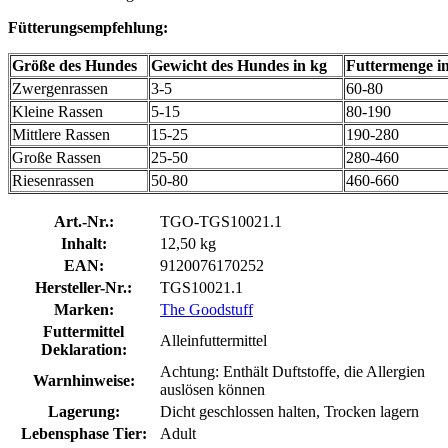
Fütterungsempfehlung:
Größe des Hundes
Gewicht des Hundes in kg
Futtermenge i
Zwergenrassen
3-5
60-80
Kleine Rassen
5-15
80-190
Mittlere Rassen
15-25
190-280
Große Rassen
25-50
280-460
Riesenrassen
50-80
460-660
Art.-Nr.:
TGO-TGS10021.1
Inhalt:
12,50 kg
EAN:
9120076170252
Hersteller-Nr.:
TGS10021.1
Marken:
The Goodstuff
Futtermittel
Alleinfuttermittel
Deklaration:
Achtung: Enthält Duftstoffe, die Allergien
Warnhinweise:
auslösen können
Lagerung:
Dicht geschlossen halten, Trocken lagern
Lebensphase Tier:
Adult