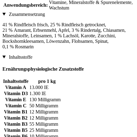
Vitamine, Mineralstoffe & Spurenelemente,
Anwendungsbereich:
Wachstum
Zusammensetzung
41 % Rindfleisch frisch, 25 % Rindfleisch getrocknet,
21 % Amarant, Erbsenmehl, Apfel, 3 % Rindertalg, Chiasamen,
Mineralstoffe, Leinsamen, 1 % Lachsöl, Karotte, Zucchini,
Bockshornkleesamen, Löwenzahn, Flohsamen, Spinat,
0,1 % Rosmarin
Inhaltsstoffe
Ernährungsphysiologische Zusatzstoffe
Inhaltsstoffe
pro 1 kg
Vitamin A
13.000 IE
Vitamin D3
1.300 IE
Vitamin E
130 Milligramm
Vitamin C
50 Milligramm
Vitamin B1
12 Milligramm
Vitamin B2
12 Milligramm
Vitamin B3
55 Milligramm
Vitamin B5
25 Milligramm
Vitamin B6
10 Milligramm