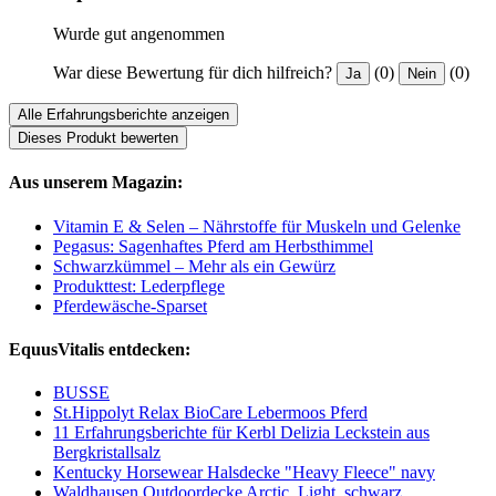
Wurde gut angenommen
War diese Bewertung für dich hilfreich?
(0)
(0)
Ja
Nein
Alle Erfahrungsberichte anzeigen
Dieses Produkt bewerten
Aus unserem Magazin:
Vitamin E & Selen – Nährstoffe für Muskeln und Gelenke
Pegasus: Sagenhaftes Pferd am Herbsthimmel
Schwarzkümmel – Mehr als ein Gewürz
Produkttest: Lederpflege
Pferdewäsche-Sparset
EquusVitalis entdecken:
BUSSE
St.Hippolyt Relax BioCare Lebermoos Pferd
11 Erfahrungsberichte für Kerbl Delizia Leckstein aus
Bergkristallsalz
Kentucky Horsewear Halsdecke "Heavy Fleece" navy
Waldhausen Outdoordecke Arctic, Light, schwarz