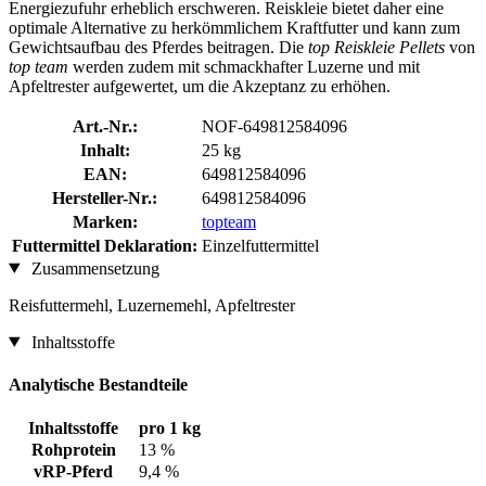
Energiezufuhr erheblich erschweren. Reiskleie bietet daher eine
optimale Alternative zu herkömmlichem Kraftfutter und kann zum
Gewichtsaufbau des Pferdes beitragen. Die
top Reiskleie Pellets
von
top team
werden zudem mit schmackhafter Luzerne und mit
Apfeltrester aufgewertet, um die Akzeptanz zu erhöhen.
Art.-Nr.:
NOF-649812584096
Inhalt:
25 kg
EAN:
649812584096
Hersteller-Nr.:
649812584096
Marken:
topteam
Futtermittel Deklaration:
Einzelfuttermittel
Zusammensetzung
Reisfuttermehl, Luzernemehl, Apfeltrester
Inhaltsstoffe
Analytische Bestandteile
Inhaltsstoffe
pro 1 kg
Rohprotein
13 %
vRP-Pferd
9,4 %