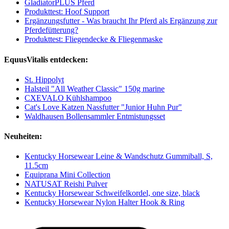
GladiatorPLUS Pferd
Produkttest: Hoof Support
Ergänzungsfutter - Was braucht Ihr Pferd als Ergänzung zur
Pferdefütterung?
Produkttest: Fliegendecke & Fliegenmaske
EquusVitalis entdecken:
St. Hippolyt
Halsteil "All Weather Classic" 150g marine
CXEVALO Kühlshampoo
Cat's Love Katzen Nassfutter "Junior Huhn Pur"
Waldhausen Bollensammler Entmistungsset
Neuheiten:
Kentucky Horsewear Leine & Wandschutz Gummiball, S,
11.5cm
Equiprana Mini Collection
NATUSAT Reishi Pulver
Kentucky Horsewear Schweifelkordel, one size, black
Kentucky Horsewear Nylon Halter Hook & Ring