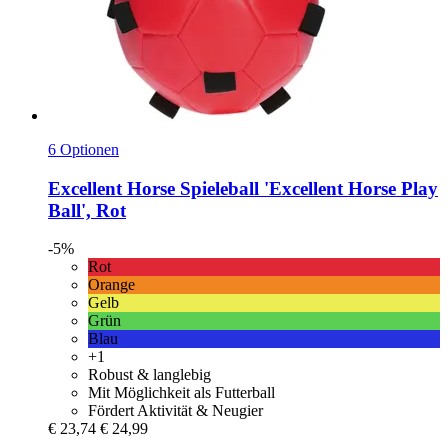
6 Optionen
Excellent Horse
Spieleball 'Excellent Horse Play
Ball', Rot
-5%
Rot
Orange
Gelb
Grün
Blau
+1
Robust & langlebig
Mit Möglichkeit als Futterball
Fördert Aktivität & Neugier
€ 23,74
€ 24,99