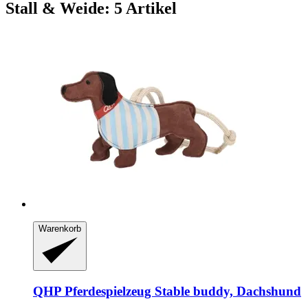
Stall & Weide: 5 Artikel
Warenkorb
QHP
Pferdespielzeug Stable buddy, Dachshund