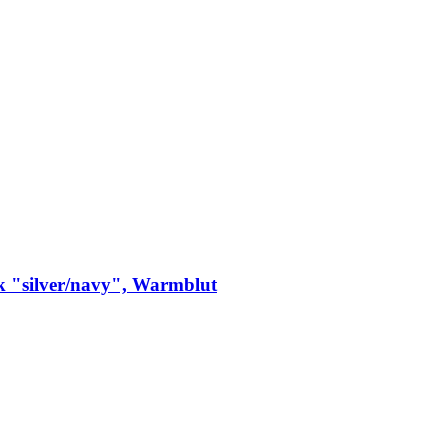
 "silver/navy", Warmblut