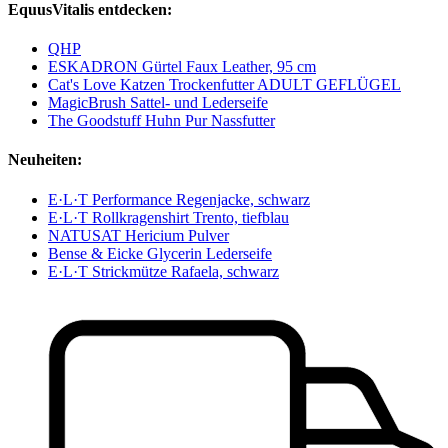
EquusVitalis entdecken:
QHP
ESKADRON Gürtel Faux Leather, 95 cm
Cat's Love Katzen Trockenfutter ADULT GEFLÜGEL
MagicBrush Sattel- und Lederseife
The Goodstuff Huhn Pur Nassfutter
Neuheiten:
E·L·T Performance Regenjacke, schwarz
E·L·T Rollkragenshirt Trento, tiefblau
NATUSAT Hericium Pulver
Bense & Eicke Glycerin Lederseife
E·L·T Strickmütze Rafaela, schwarz