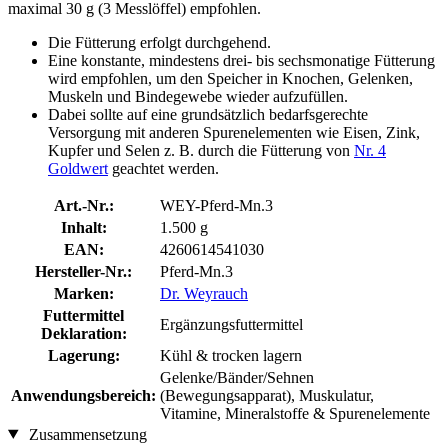
maximal 30 g (3 Messlöffel) empfohlen.
Die Fütterung erfolgt durchgehend.
Eine konstante, mindestens drei- bis sechsmonatige Fütterung
wird empfohlen, um den Speicher in Knochen, Gelenken,
Muskeln und Bindegewebe wieder aufzufüllen.
Dabei sollte auf eine grundsätzlich bedarfsgerechte
Versorgung mit anderen Spurenelementen wie Eisen, Zink,
Kupfer und Selen z. B. durch die Fütterung von
Nr. 4
Goldwert
geachtet werden.
Art.-Nr.:
WEY-Pferd-Mn.3
Inhalt:
1.500 g
EAN:
4260614541030
Hersteller-Nr.:
Pferd-Mn.3
Marken:
Dr. Weyrauch
Futtermittel
Ergänzungsfuttermittel
Deklaration:
Lagerung:
Kühl & trocken lagern
Gelenke/Bänder/Sehnen
Anwendungsbereich:
(Bewegungsapparat), Muskulatur,
Vitamine, Mineralstoffe & Spurenelemente
Zusammensetzung