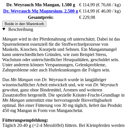
Dr. Weyrauch Mn Mangan, 1.500 g
€ 114,99
(€ 76,66 / kg)
Dr. Weyrauch Mg Magnesium, 2.500 g
€ 114,99
(€ 46,00 / kg)
Gesamtpreis:
€ 229,98
Beide in den Warenkorb
Beschreibung
Mangan
wird in der Pferdenahrung oft unterschätzt. Dabei ist das
Spurenelement essenziell für die Stoffwechselprozesse von
Muskeln, Knochen, Knorpeln und Sehnen. Ein Manganmangel
kann unterschiedlichen Gründen, wie zum Beispiel Stress,
Wachstum oder unterschiedlicher Heuqualitäten, geschuldet sein.
Unter anderem können Verspannungen, Gelenkprobleme,
Zahnprobleme oder auch Huferkrankungen die Folgen sein.
Das
Mn Mangan von Dr. Weyrauch
wurde in langjähriger
wissenschaftlicher Arbeit entwickelt und, wie von
Dr. Weyrauch
gewohnt, ganz ohne Bindemittel, Aromen und weiteren
Zusatzstoffen hergestellt. Die spezielle Kräuter-Frucht-Grundlage in
Mn Mangan
unterstützt eine hervorragende Bioverfügbarkeit
optimal. Bei einer Fütterung von 30 mg täglich, liefert das Produkt
450 mg Mangan in Form von Manganchelat.
Fütterungsempfehlung:
Täglich 20-40 g (=2-4 Messlöffel) füttern. Bei Kleinpferden werden