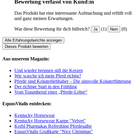
Bewertung verfasst von Kund:in
Das Produkt hat eine interessante Aufmachung und erfüllt voll
und ganz meinen Erwartungen.
War diese Bewertung für dich hilfreich?
(1)
(0)
Ja
Nein
Alle Erfahrungsberichte anzeigen
Dieses Produkt bewerten
Aus unserem Magazin:
Und wieder brennen still die Kerzen
Wie wasche ich mein Pferd richtig?
Pferde sind Kräuterliebhaber – Die sinnvolle Kräuterfütterung
Der richtige Start in den Frühling
Vom Traumberuf einer „Pferde-Lehre“
EquusVitalis entdecken:
Kentucky Horsewear
Kentucky Horsewear Kappe "Velvet"
Kerbl Pharmakas Refreshing Pferdesalbe
EquusVitalis Grußkarte "Nice Christmas"