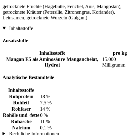
getrocknete Früchte (Hagebutte, Fenchel, Anis, Mangostan),
getrocknete Kräuter (Petersilie, Zitronengras, Koriander),
Leinsamen, getrocknete Wurzeln (Galgant)
Inhaltsstoffe
Zusatzstoffe
Inhaltsstoffe
pro kg
Mangan E5 als Aminosäure-Manganchelat,
15.000
Hydrat
Milligramm
Analytische Bestandteile
Inhaltsstoffe
Rohprotein
18 %
Rohfett
7,5 %
Rohfaser
14 %
Rohöle und -fette
0 %
Rohasche
11 %
Natrium
0,1 %
Rechtliche Informationen