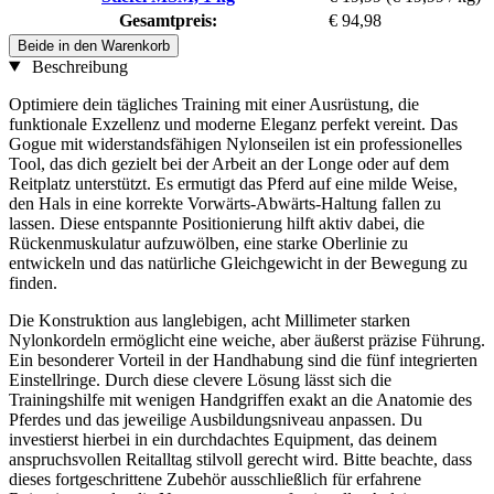
Gesamtpreis:
€ 94,98
Beide in den Warenkorb
Beschreibung
Optimiere dein tägliches Training mit einer Ausrüstung, die
funktionale Exzellenz und moderne Eleganz perfekt vereint. Das
Gogue mit widerstandsfähigen Nylonseilen ist ein professionelles
Tool, das dich gezielt bei der Arbeit an der Longe oder auf dem
Reitplatz unterstützt. Es ermutigt das Pferd auf eine milde Weise,
den Hals in eine korrekte Vorwärts-Abwärts-Haltung fallen zu
lassen. Diese entspannte Positionierung hilft aktiv dabei, die
Rückenmuskulatur aufzuwölben, eine starke Oberlinie zu
entwickeln und das natürliche Gleichgewicht in der Bewegung zu
finden.
Die Konstruktion aus langlebigen, acht Millimeter starken
Nylonkordeln ermöglicht eine weiche, aber äußerst präzise Führung.
Ein besonderer Vorteil in der Handhabung sind die fünf integrierten
Einstellringe. Durch diese clevere Lösung lässt sich die
Trainingshilfe mit wenigen Handgriffen exakt an die Anatomie des
Pferdes und das jeweilige Ausbildungsniveau anpassen. Du
investierst hierbei in ein durchdachtes Equipment, das deinem
anspruchsvollen Reitalltag stilvoll gerecht wird. Bitte beachte, dass
dieses fortgeschrittene Zubehör ausschließlich für erfahrene