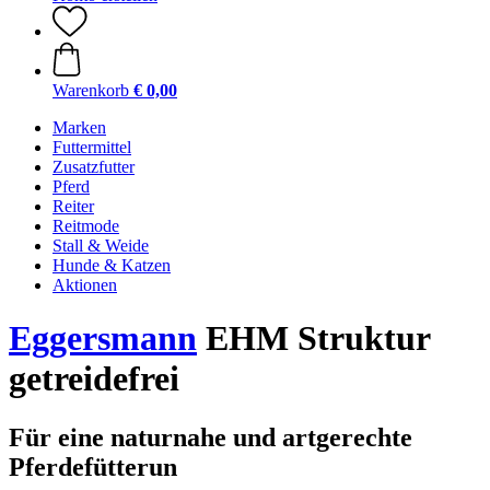
Warenkorb
€ 0,00
Marken
Futtermittel
Zusatzfutter
Pferd
Reiter
Reitmode
Stall & Weide
Hunde & Katzen
Aktionen
Eggersmann
EHM Struktur
getreidefrei
Für eine naturnahe und artgerechte
Pferdefütterun