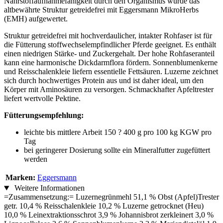
Nährstoffaufnahmefähigkeit durch den Organismus wurde das
altbewährte Struktur getreidefrei mit Eggersmann MikroHerbs
(EMH) aufgewertet.
Struktur getreidefrei mit hochverdaulicher, intakter Rohfaser ist für
die Fütterung stoffwechselempfindlicher Pferde geeignet. Es enthält
einen niedrigen Stärke- und Zuckergehalt. Der hohe Rohfaseranteil
kann eine harmonische Dickdarmflora fördern. Sonnenblumenkerne
und Reisschalenkleie liefern essentielle Fettsäuren. Luzerne zeichnet
sich durch hochwertiges Protein aus und ist daher ideal, um den
Körper mit Aminosäuren zu versorgen. Schmackhafter Apfeltrester
liefert wertvolle Pektine.
Fütterungsempfehlung:
leichte bis mittlere Arbeit 150 ? 400 g pro 100 kg KGW pro
Tag
bei geringerer Dosierung sollte ein Mineralfutter zugefüttert
werden
Marken:
Eggersmann
Weitere Informationen
=Zusammensetzung:= Luzernegrünmehl 51,1 % Obst (Apfel)Trester
getr. 10,4 % Reisschalenkleie 10,2 % Luzerne getrocknet (Heu)
10,0 % Leinextraktionsschrot 3,9 % Johannisbrot zerkleinert 3,0 %