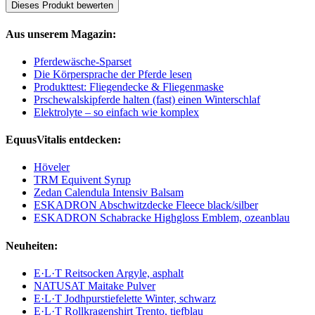
Dieses Produkt bewerten
Aus unserem Magazin:
Pferdewäsche-Sparset
Die Körpersprache der Pferde lesen
Produkttest: Fliegendecke & Fliegenmaske
Prschewalskipferde halten (fast) einen Winterschlaf
Elektrolyte – so einfach wie komplex
EquusVitalis entdecken:
Höveler
TRM Equivent Syrup
Zedan Calendula Intensiv Balsam
ESKADRON Abschwitzdecke Fleece black/silber
ESKADRON Schabracke Highgloss Emblem, ozeanblau
Neuheiten:
E·L·T Reitsocken Argyle, asphalt
NATUSAT Maitake Pulver
E·L·T Jodhpurstiefelette Winter, schwarz
E·L·T Rollkragenshirt Trento, tiefblau