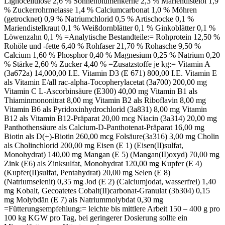
Lignocellulose 2,6 % Sonnenblumenkerne 2,3 % Mariendistelöl 1,9
% Zuckerrohrmelasse 1,4 % Calciumcarbonat 1,0 % Möhren
(getrocknet) 0,9 % Natriumchlorid 0,5 % Artischocke 0,1 %
Mariendistelkraut 0,1 % Weißdornblätter 0,1 % Ginkoblätter 0,1 %
Löwenzahn 0,1 % =Analytische Bestandteile:= Rohprotein 12,50 %
Rohöle und -fette 6,40 % Rohfaser 21,70 % Rohasche 9,50 %
Calcium 1,60 % Phosphor 0,40 % Magnesium 0,25 % Natrium 0,20
% Stärke 2,60 % Zucker 4,40 % =Zusatzstoffe je kg:= Vitamin A
(3a672a) 14,000,00 I.E. Vitamin D3 (E 671) 800,00 I.E. Vitamin E
als Vitamin E/all rac-alpha-Tocopherylacetat (3a700) 200,00 mg
Vitamin C L-Ascorbinsäure (E300) 40,00 mg Vitamin B1 als
Thiaminmononitrat 8,00 mg Vitamin B2 als Riboflavin 8,00 mg
Vitamin B6 als Pyridoxinhydrochlorid (3a831) 8,00 mg Vitamin
B12 als Vitamin B12-Präparat 20,00 mcg Niacin (3a314) 20,00 mg
Panthothensäure als Calcium-D-Panthotenat-Präparat 16,00 mg
Biotin als D(+)-Biotin 260,00 mcg Folsäure(3a316) 3,00 mg Cholin
als Cholinchlorid 200,00 mg Eisen (E 1) (Eisen(II)sulfat,
Monohydrat) 140,00 mg Mangan (E 5) (Mangan(II)oxyd) 70,00 mg
Zink (E6) als Zinksulfat, Monohydrat 120,00 mg Kupfer (E 4)
(Kupfer(II)sulfat, Pentahydrat) 20,00 mg Selen (E 8)
(Natriumselenit) 0,35 mg Jod (E 2) (Calciumjodat, wasserfrei) 1,40
mg Kobalt, Gecoatetes Cobalt(II)carbonat-Granulat (3b304) 0,15
mg Molybdän (E 7) als Natriummolybdat 0,30 mg
=Fütterungsempfehlung:= leichte bis mittlere Arbeit 150 – 400 g pro
100 kg KGW pro Tag, bei geringerer Dosierung sollte ein