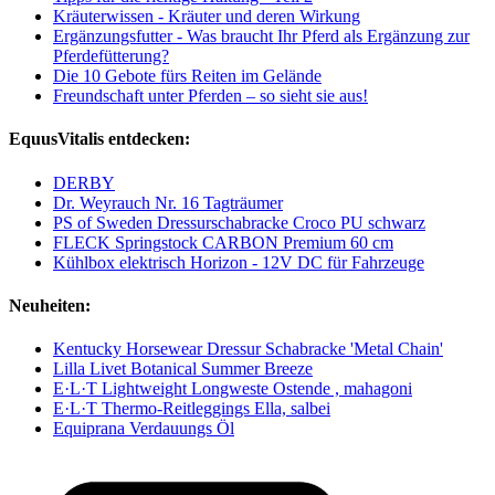
Kräuterwissen - Kräuter und deren Wirkung
Ergänzungsfutter - Was braucht Ihr Pferd als Ergänzung zur
Pferdefütterung?
Die 10 Gebote fürs Reiten im Gelände
Freundschaft unter Pferden – so sieht sie aus!
EquusVitalis entdecken:
DERBY
Dr. Weyrauch Nr. 16 Tagträumer
PS of Sweden Dressurschabracke Croco PU schwarz
FLECK Springstock CARBON Premium 60 cm
Kühlbox elektrisch Horizon - 12V DC für Fahrzeuge
Neuheiten:
Kentucky Horsewear Dressur Schabracke 'Metal Chain'
Lilla Livet Botanical Summer Breeze
E·L·T Lightweight Longweste Ostende , mahagoni
E·L·T Thermo-Reitleggings Ella, salbei
Equiprana Verdauungs Öl