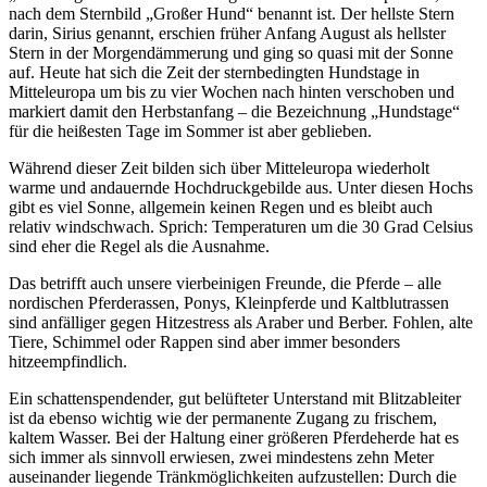
nach dem Sternbild „Großer Hund“ benannt ist. Der hellste Stern
darin, Sirius genannt, erschien früher Anfang August als hellster
Stern in der Morgendämmerung und ging so quasi mit der Sonne
auf. Heute hat sich die Zeit der sternbedingten Hundstage in
Mitteleuropa um bis zu vier Wochen nach hinten verschoben und
markiert damit den Herbstanfang – die Bezeichnung „Hundstage“
für die heißesten Tage im Sommer ist aber geblieben.
Während dieser Zeit bilden sich über Mitteleuropa wiederholt
warme und andauernde Hochdruckgebilde aus. Unter diesen Hochs
gibt es viel Sonne, allgemein keinen Regen und es bleibt auch
relativ windschwach. Sprich: Temperaturen um die 30 Grad Celsius
sind eher die Regel als die Ausnahme.
Das betrifft auch unsere vierbeinigen Freunde, die Pferde – alle
nordischen Pferderassen, Ponys, Kleinpferde und Kaltblutrassen
sind anfälliger gegen Hitzestress als Araber und Berber. Fohlen, alte
Tiere, Schimmel oder Rappen sind aber immer besonders
hitzeempfindlich.
Ein schattenspendender, gut belüfteter Unterstand mit Blitzableiter
ist da ebenso wichtig wie der permanente Zugang zu frischem,
kaltem Wasser. Bei der Haltung einer größeren Pferdeherde hat es
sich immer als sinnvoll erwiesen, zwei mindestens zehn Meter
auseinander liegende Tränkmöglichkeiten aufzustellen: Durch die