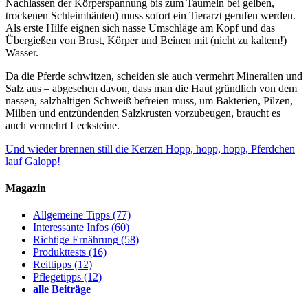
Nachlassen der Körperspannung bis zum Taumeln bei gelben,
trockenen Schleimhäuten) muss sofort ein Tierarzt gerufen werden.
Als erste Hilfe eignen sich nasse Umschläge am Kopf und das
Übergießen von Brust, Körper und Beinen mit (nicht zu kaltem!)
Wasser.
Da die Pferde schwitzen, scheiden sie auch vermehrt Mineralien und
Salz aus – abgesehen davon, dass man die Haut gründlich von dem
nassen, salzhaltigen Schweiß befreien muss, um Bakterien, Pilzen,
Milben und entzündenden Salzkrusten vorzubeugen, braucht es
auch vermehrt Lecksteine.
Und wieder brennen still die Kerzen
Hopp, hopp, hopp, Pferdchen
lauf Galopp!
Magazin
Allgemeine Tipps
(77)
Interessante Infos
(60)
Richtige Ernährung
(58)
Produkttests
(16)
Reittipps
(12)
Pflegetipps
(12)
alle Beiträge