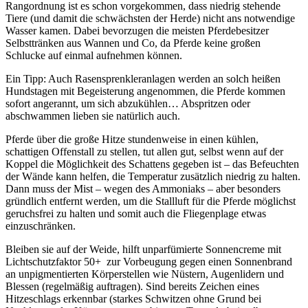
Rangordnung ist es schon vorgekommen, dass niedrig stehende
Tiere (und damit die schwächsten der Herde) nicht ans notwendige
Wasser kamen. Dabei bevorzugen die meisten Pferdebesitzer
Selbsttränken aus Wannen und Co, da Pferde keine großen
Schlucke auf einmal aufnehmen können.
Ein Tipp: Auch Rasensprenkleranlagen werden an solch heißen
Hundstagen mit Begeisterung angenommen, die Pferde kommen
sofort angerannt, um sich abzukühlen… Abspritzen oder
abschwammen lieben sie natürlich auch.
Pferde über die große Hitze stundenweise in einen kühlen,
schattigen Offenstall zu stellen, tut allen gut, selbst wenn auf der
Koppel die Möglichkeit des Schattens gegeben ist – das Befeuchten
der Wände kann helfen, die Temperatur zusätzlich niedrig zu halten.
Dann muss der Mist – wegen des Ammoniaks – aber besonders
gründlich entfernt werden, um die Stallluft für die Pferde möglichst
geruchsfrei zu halten und somit auch die Fliegenplage etwas
einzuschränken.
Bleiben sie auf der Weide, hilft unparfümierte Sonnencreme mit
Lichtschutzfaktor 50+ zur Vorbeugung gegen einen Sonnenbrand
an unpigmentierten Körperstellen wie Nüstern, Augenlidern und
Blessen (regelmäßig auftragen). Sind bereits Zeichen eines
Hitzeschlags erkennbar (starkes Schwitzen ohne Grund bei