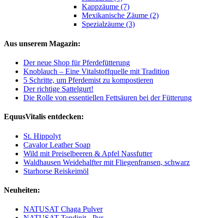
Kappzäume (7)
Mexikanische Zäume (2)
Spezialzäume (3)
Aus unserem Magazin:
Der neue Shop für Pferdefütterung
Knoblauch – Eine Vitalstoffquelle mit Tradition
5 Schritte, um Pferdemist zu kompostieren
Der richtige Sattelgurt!
Die Rolle von essentiellen Fettsäuren bei der Fütterung
EquusVitalis entdecken:
St. Hippolyt
Cavalor Leather Soap
Wild mit Preiselbeeren & Apfel Nassfutter
Waldhausen Weidehalfter mit Fliegenfransen, schwarz
Starhorse Reiskeimöl
Neuheiten:
NATUSAT Chaga Pulver
NATUSAT Tendinit - Pur