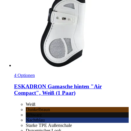
4 Optionen
ESKADRON
Gamasche hinten "Air
Compact", Weiß (1 Paar)
Weiß
Dunkelbraun
Schwarz
Nachtblau
Starke TPE Außenschale
Dynamischer Look