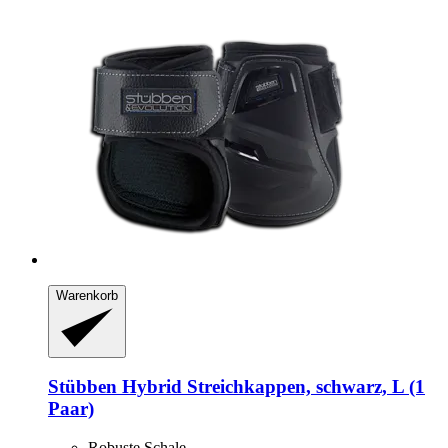
Warenkorb
Stübben
Hybrid Streichkappen, schwarz, L (1
Paar)
Robuste Schale