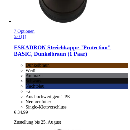
7 Optionen
5.0 (1)
ESKADRON
Streichkappe "Protection"
BASIC, Dunkelbraun (1 Paar)
Dunkelbraun
Weiß
Anthrazit
Schwarz
Nachtblau
+2
Aus hochwertigem TPE
Neoprenfutter
Single-Klettverschluss
€ 34,99
Zustellung bis 25. August