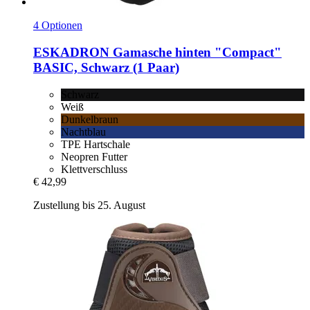
4 Optionen
ESKADRON
Gamasche hinten "Compact"
BASIC, Schwarz (1 Paar)
Schwarz
Weiß
Dunkelbraun
Nachtblau
TPE Hartschale
Neopren Futter
Klettverschluss
€ 42,99
Zustellung bis 25. August