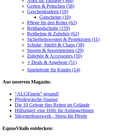
Alles für Turniere (564)
Gerten & Peitschen (58)
Geschenksideen (10)
Gutscheine (10)
Pflege für den Reiter (62)
Reithandschuhe (159)
Reithelme & Zubehör (62)
Sicherheitswesten & Protektoren (11)
Schuhe, Stiefel & Chaps (38)
Sporen & Sporenriemen (29)
Zubehör & Accessoires (10)
⚡ Deals & Angebote (51)
Spielpferde für Kinder (14)
Aus unserem Magazin:
“ALGEmein” gesund!
Pferdewäsche-Sparset
Die 10 Gebote fürs Reiten im Gelände
Hilfszügel: eine Hilfe für AnfängerInnen
Silvesterfeuerwerk - Stress für Pferde
EquusVitalis entdecken: