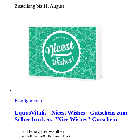
Zustellung bis 11. August
Konfigurieren
EquusVitalis
"Nicest Wishes" Gutschein zum
Selberdrucken, "Nice Wishes" Gutschein
Betrag frei wählbar
Mit persönlichem Text