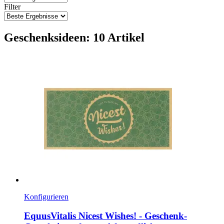
Filter
Geschenksideen: 10 Artikel
Konfigurieren
EquusVitalis
Nicest Wishes! -​ Geschenk-​