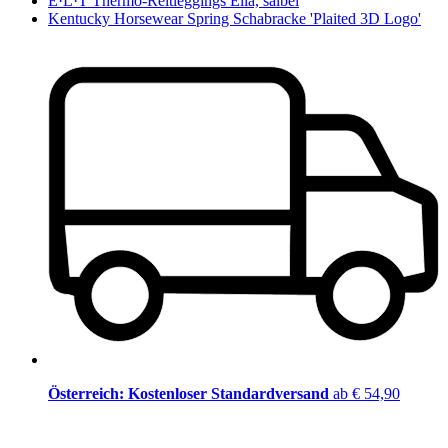
E·L·T Thermo-Reitleggings Ella, salbei
Kentucky Horsewear Spring Schabracke 'Plaited 3D Logo'
Österreich: Kostenloser Standardversand
ab € 54,90