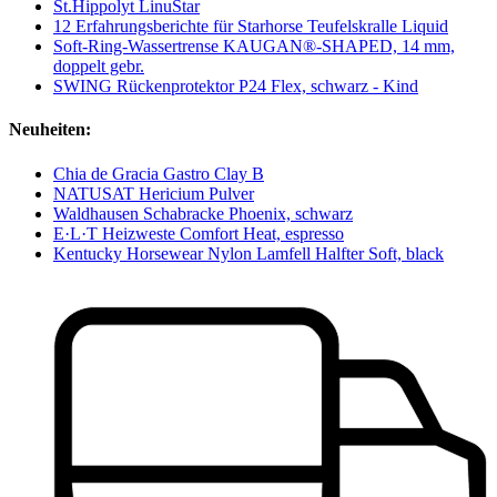
St.Hippolyt LinuStar
12 Erfahrungsberichte für Starhorse Teufelskralle Liquid
Soft-Ring-Wassertrense KAUGAN®-SHAPED, 14 mm,
doppelt gebr.
SWING Rückenprotektor P24 Flex, schwarz - Kind
Neuheiten:
Chia de Gracia Gastro Clay B
NATUSAT Hericium Pulver
Waldhausen Schabracke Phoenix, schwarz
E·L·T Heizweste Comfort Heat, espresso
Kentucky Horsewear Nylon Lamfell Halfter Soft, black