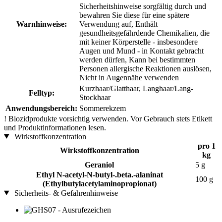
Sicherheitshinweise sorgfältig durch und
bewahren Sie diese für eine spätere
Warnhinweise:
Verwendung auf, Enthält
gesundheitsgefährdende Chemikalien, die
mit keiner Körperstelle - insbesondere
Augen und Mund - in Kontakt gebracht
werden dürfen, Kann bei bestimmten
Personen allergische Reaktionen auslösen,
Nicht in Augennähe verwenden
Kurzhaar/Glatthaar, Langhaar/Lang-
Felltyp:
Stockhaar
Anwendungsbereich:
Sommerekzem
!
Biozidprodukte vorsichtig verwenden. Vor Gebrauch stets Etikett
und Produktinformationen lesen.
Wirkstoffkonzentration
pro 1
Wirkstoffkonzentration
kg
Geraniol
5 g
Ethyl N-acetyl-N-butyl-.beta.-alaninat
100 g
(Ethylbutylacetylaminopropionat)
Sicherheits- & Gefahrenhinweise