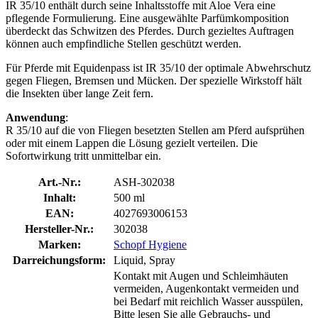
IR 35/10 enthält durch seine Inhaltsstoffe mit Aloe Vera eine
pflegende Formulierung. Eine ausgewählte Parfümkomposition
überdeckt das Schwitzen des Pferdes. Durch gezieltes Auftragen
können auch empfindliche Stellen geschützt werden.
Für Pferde mit Equidenpass ist IR 35/10 der optimale Abwehrschutz
gegen Fliegen, Bremsen und Mücken. Der spezielle Wirkstoff hält
die Insekten über lange Zeit fern.
Anwendung
:
R 35/10 auf die von Fliegen besetzten Stellen am Pferd aufsprühen
oder mit einem Lappen die Lösung gezielt verteilen. Die
Sofortwirkung tritt unmittelbar ein.
Art.-Nr.:
ASH-302038
Inhalt:
500 ml
EAN:
4027693006153
Hersteller-Nr.:
302038
Marken:
Schopf Hygiene
Darreichungsform:
Liquid, Spray
Kontakt mit Augen und Schleimhäuten
vermeiden, Augenkontakt vermeiden und
bei Bedarf mit reichlich Wasser ausspülen,
Bitte lesen Sie alle Gebrauchs- und