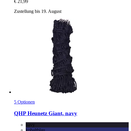
€ 21,99
Zustellung bis 19. August
5 Optionen
QHP
Heunetz Giant, navy
navy
kobaltblau