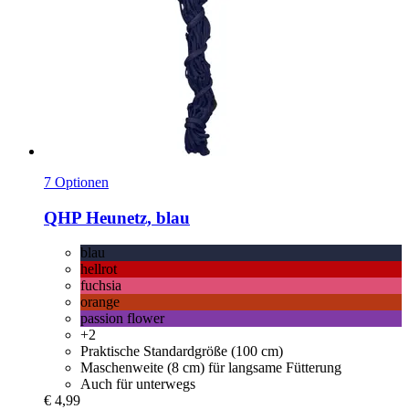
7 Optionen
QHP
Heunetz, blau
blau
hellrot
fuchsia
orange
passion flower
+2
Praktische Standardgröße (100 cm)
Maschenweite (8 cm) für langsame Fütterung
Auch für unterwegs
€ 4,99