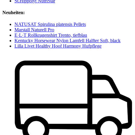
St.Hippolyt NutriStar
Neuheiten:
NATUSAT Spirulina platensis Pellets
Marstall Naturell Pro
E·L·T Rollkragenshirt Trento, tiefblau
Kentucky Horsewear Nylon Lamfell Halfter Soft, black
Lilla Livet Healthy Hoof Harmony Hufpflege