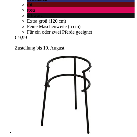
rot
rosa
schwarz
Extra groß (120 cm)
Feine Maschenweite (5 cm)
Für ein oder zwei Pferde geeignet
€ 9,99
Zustellung bis 19. August