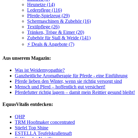
Heunetze (14)
Lederpflege (116)
Pferde-Spielzeug (29)
Schermaschinen & Zubehör (16)
Textilpflege (26)
Tränken, Tröge & Eimer (20)
Zubehör für Stall & Weide (141)
⚡ Deals & Angebote (7)
Aus unserem Magazin:
Was ist Weidemyopathie?
Ganzheitliche Aromatherapie für Pferde - eine Einführung
Pferde lieben den Winter, wenn sie richtig versorgt sind
Mensch und Pferd – hoffentlich gut versichert!
Pferdefutter richtig lagern – damit mein Reittier gesund bleibt!
EquusVitalis entdecken:
QHP
TRM Hoofmaker concentrated
Stiefel Top Shine
ESTELLA Teufelskrallensaft