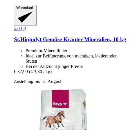
Warenkorb
5.0 (5)
St.Hippolyt
Gemüse-​Kräuter-​Mineralien, 10 kg
Premium-Mineralfutter
Ideal zur Beifütterung von trächtigen, laktierenden
Stuten
Bei der Aufzucht junger Pferde
€ 37,99
(€ 3,80 / kg)
Zustellung bis 12. August