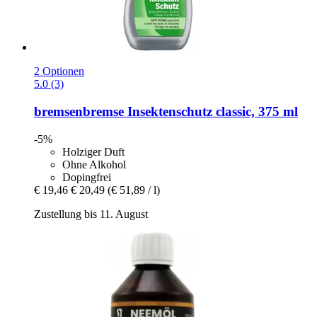
2 Optionen
5.0 (3)
bremsenbremse
Insektenschutz classic, 375 ml
-5%
Holziger Duft
Ohne Alkohol
Dopingfrei
€ 19,46
€ 20,49
(€ 51,89 / l)
Zustellung bis 11. August