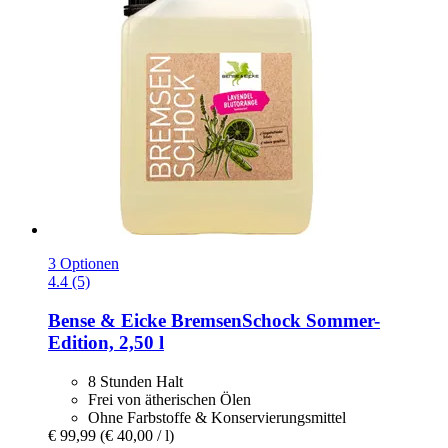
3 Optionen
4.4 (5)
Bense & Eicke
BremsenSchock Sommer-​
Edition, 2,50 l
8 Stunden Halt
Frei von ätherischen Ölen
Ohne Farbstoffe & Konservierungsmittel
€ 99,99
(€ 40,00 / l)