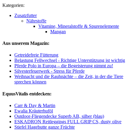
Kategorien:
Zusatzfutter
Nährstoffe
Vitamine, Mineralstoffe & Spurenelemente
Mangan
Aus unserem Magazin:
Getreidefreie Fütterung
Belastung Fellwechsel - Richtige Unterstützung ist wichtig
Pferde Polo in Europa – die Begeisterung nimmt zu!
Silvesterfeuerwerk - Stress für Pferde
Weihnacht und die Rauhnächte – die Zeit, in der die Tiere
sprechen können
EquusVitalis entdecken:
Carr & Day & Martin
Ewalia Kräuterhuföl
Outdoor-Fliegendecke Superb AB, silber (blau)
ESKADRON Reitleggings FULL GRIP CS, dusty olive
Stiefel Hagebutte ganze Früchte