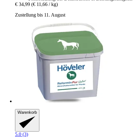
€ 34,99
(€ 11,66 / kg)
Zustellung bis 11. August
Warenkorb
5.0 (3)