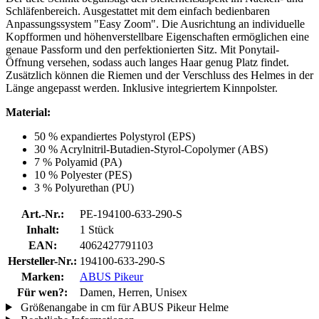
Schläfenbereich. Ausgestattet mit dem einfach bedienbaren
Anpassungssystem "Easy Zoom". Die Ausrichtung an individuelle
Kopfformen und höhenverstellbare Eigenschaften ermöglichen eine
genaue Passform und den perfektionierten Sitz. Mit Ponytail-
Öffnung versehen, sodass auch langes Haar genug Platz findet.
Zusätzlich können die Riemen und der Verschluss des Helmes in der
Länge angepasst werden. Inklusive integriertem Kinnpolster.
Material:
50 % expandiertes Polystyrol (EPS)
30 % Acrylnitril-Butadien-Styrol-Copolymer (ABS)
7 % Polyamid (PA)
10 % Polyester (PES)
3 % Polyurethan (PU)
Art.-Nr.:
PE-194100-633-290-S
Inhalt:
1 Stück
EAN:
4062427791103
Hersteller-Nr.:
194100-633-290-S
Marken:
ABUS Pikeur
Für wen?:
Damen, Herren, Unisex
Größenangabe in cm für ABUS Pikeur Helme