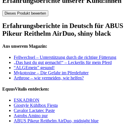
Erfahrungsberichte unserer Kund:innen
Dieses Produkt bewerten
Erfahrungsberichte in Deutsch für ABUS
Pikeur Reithelm AirDuo, shiny black
Aus unserem Magazin:
Fellwechsel – Unterstützung durch die richtige Fütterung
„Das hast du gut gemacht!“ – Leckerlis für mein Pferd
“ALGEmein” gesund!
Mykotoxine – Die Gefahr im Pferdefutter
Arthrose – wie vermeiden, wie helfen?
EquusVitalis entdecken:
ESKADRON
Giostyle Kühlbox Fiesta
Cavalor Lactatec Paste
Agrobs Amino pur
ABUS Pikeur Reithelm AirDuo, midnight blue