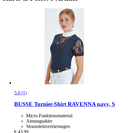
5.0 (1)
BUSSE
Turnier-​Shirt RAVENNA navy, S
Micro-Funktionsmaterial
Atmungsaktiv
Strasssteinverzierungen
€ 43,99