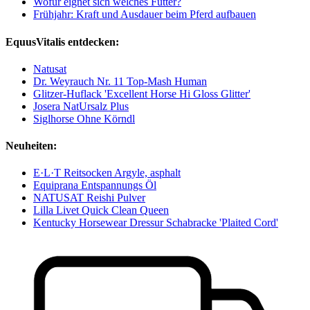
Wofür eignet sich welches Futter?
Frühjahr: Kraft und Ausdauer beim Pferd aufbauen
EquusVitalis entdecken:
Natusat
Dr. Weyrauch Nr. 11 Top-Mash Human
Glitzer-Huflack 'Excellent Horse Hi Gloss Glitter'
Josera NatUrsalz Plus
Siglhorse Ohne Körndl
Neuheiten:
E·L·T Reitsocken Argyle, asphalt
Equiprana Entspannungs Öl
NATUSAT Reishi Pulver
Lilla Livet Quick Clean Queen
Kentucky Horsewear Dressur Schabracke 'Plaited Cord'