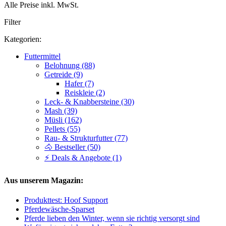
Alle Preise inkl. MwSt.
Filter
Kategorien:
Futtermittel
Belohnung (88)
Getreide (9)
Hafer (7)
Reiskleie (2)
Leck- & Knabbersteine (30)
Mash (39)
Müsli (162)
Pellets (55)
Rau- & Strukturfutter (77)
🐴 Bestseller (50)
⚡ Deals & Angebote (1)
Aus unserem Magazin:
Produkttest: Hoof Support
Pferdewäsche-Sparset
Pferde lieben den Winter, wenn sie richtig versorgt sind