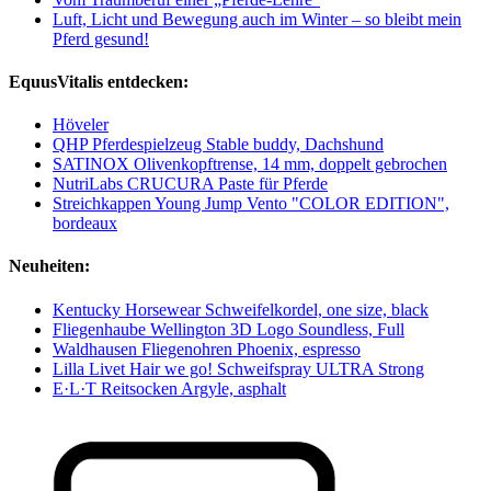
Luft, Licht und Bewegung auch im Winter – so bleibt mein
Pferd gesund!
EquusVitalis entdecken:
Höveler
QHP Pferdespielzeug Stable buddy, Dachshund
SATINOX Olivenkopftrense, 14 mm, doppelt gebrochen
NutriLabs CRUCURA Paste für Pferde
Streichkappen Young Jump Vento "COLOR EDITION",
bordeaux
Neuheiten:
Kentucky Horsewear Schweifelkordel, one size, black
Fliegenhaube Wellington 3D Logo Soundless, Full
Waldhausen Fliegenohren Phoenix, espresso
Lilla Livet Hair we go! Schweifspray ULTRA Strong
E·L·T Reitsocken Argyle, asphalt