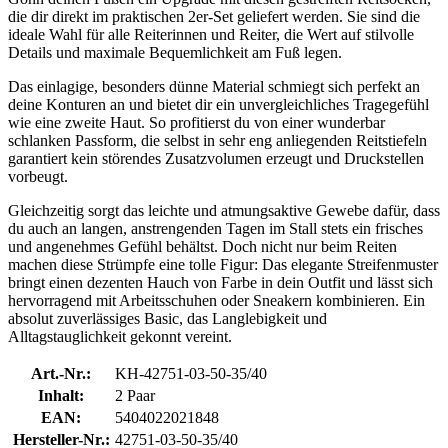
die dir direkt im praktischen 2er-Set geliefert werden. Sie sind die
ideale Wahl für alle Reiterinnen und Reiter, die Wert auf stilvolle
Details und maximale Bequemlichkeit am Fuß legen.
Das einlagige, besonders dünne Material schmiegt sich perfekt an
deine Konturen an und bietet dir ein unvergleichliches Tragegefühl
wie eine zweite Haut. So profitierst du von einer wunderbar
schlanken Passform, die selbst in sehr eng anliegenden Reitstiefeln
garantiert kein störendes Zusatzvolumen erzeugt und Druckstellen
vorbeugt.
Gleichzeitig sorgt das leichte und atmungsaktive Gewebe dafür, dass
du auch an langen, anstrengenden Tagen im Stall stets ein frisches
und angenehmes Gefühl behältst. Doch nicht nur beim Reiten
machen diese Strümpfe eine tolle Figur: Das elegante Streifenmuster
bringt einen dezenten Hauch von Farbe in dein Outfit und lässt sich
hervorragend mit Arbeitsschuhen oder Sneakern kombinieren. Ein
absolut zuverlässiges Basic, das Langlebigkeit und
Alltagstauglichkeit gekonnt vereint.
Art.-Nr.:
KH-42751-03-50-35/40
Inhalt:
2 Paar
EAN:
5404022021848
Hersteller-Nr.:
42751-03-50-35/40