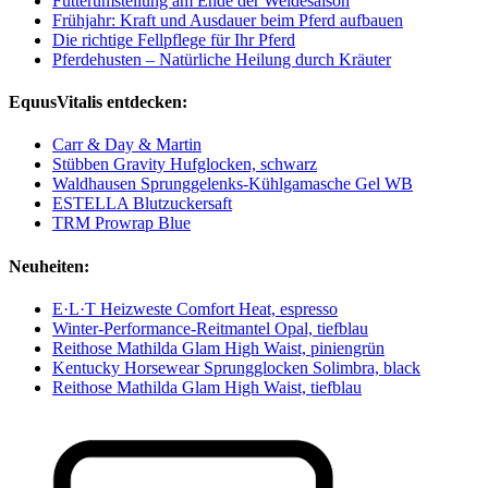
Futterumstellung am Ende der Weidesaison
Frühjahr: Kraft und Ausdauer beim Pferd aufbauen
Die richtige Fellpflege für Ihr Pferd
Pferdehusten – Natürliche Heilung durch Kräuter
EquusVitalis entdecken:
Carr & Day & Martin
Stübben Gravity Hufglocken, schwarz
Waldhausen Sprunggelenks-Kühlgamasche Gel WB
ESTELLA Blutzuckersaft
TRM Prowrap Blue
Neuheiten:
E·L·T Heizweste Comfort Heat, espresso
Winter-Performance-Reitmantel Opal, tiefblau
Reithose Mathilda Glam High Waist, piniengrün
Kentucky Horsewear Sprungglocken Solimbra, black
Reithose Mathilda Glam High Waist, tiefblau