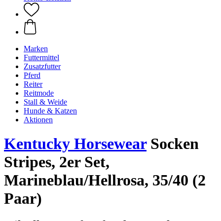
Marken
Futtermittel
Zusatzfutter
Pferd
Reiter
Reitmode
Stall & Weide
Hunde & Katzen
Aktionen
Kentucky Horsewear
Socken
Stripes, 2er Set,
Marineblau/Hellrosa, 35/40 (2
Paar)