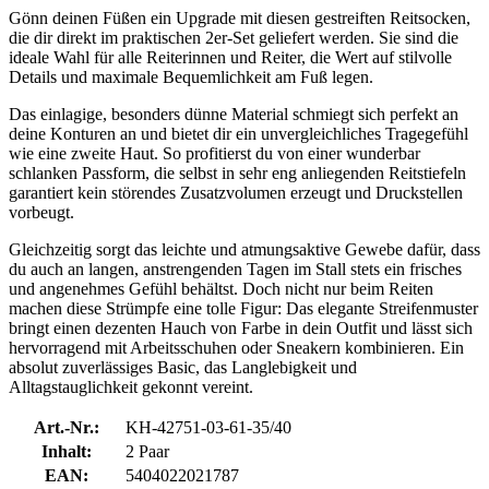
Gönn deinen Füßen ein Upgrade mit diesen gestreiften Reitsocken,
die dir direkt im praktischen 2er-Set geliefert werden. Sie sind die
ideale Wahl für alle Reiterinnen und Reiter, die Wert auf stilvolle
Details und maximale Bequemlichkeit am Fuß legen.
Das einlagige, besonders dünne Material schmiegt sich perfekt an
deine Konturen an und bietet dir ein unvergleichliches Tragegefühl
wie eine zweite Haut. So profitierst du von einer wunderbar
schlanken Passform, die selbst in sehr eng anliegenden Reitstiefeln
garantiert kein störendes Zusatzvolumen erzeugt und Druckstellen
vorbeugt.
Gleichzeitig sorgt das leichte und atmungsaktive Gewebe dafür, dass
du auch an langen, anstrengenden Tagen im Stall stets ein frisches
und angenehmes Gefühl behältst. Doch nicht nur beim Reiten
machen diese Strümpfe eine tolle Figur: Das elegante Streifenmuster
bringt einen dezenten Hauch von Farbe in dein Outfit und lässt sich
hervorragend mit Arbeitsschuhen oder Sneakern kombinieren. Ein
absolut zuverlässiges Basic, das Langlebigkeit und
Alltagstauglichkeit gekonnt vereint.
Art.-Nr.:
KH-42751-03-61-35/40
Inhalt:
2 Paar
EAN:
5404022021787