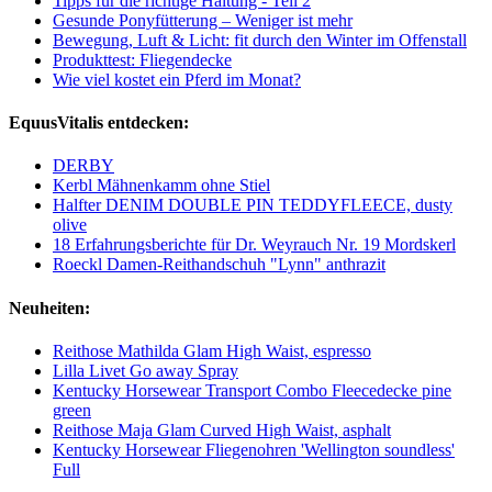
Tipps für die richtige Haltung - Teil 2
Gesunde Ponyfütterung – Weniger ist mehr
Bewegung, Luft & Licht: fit durch den Winter im Offenstall
Produkttest: Fliegendecke
Wie viel kostet ein Pferd im Monat?
EquusVitalis entdecken:
DERBY
Kerbl Mähnenkamm ohne Stiel
Halfter DENIM DOUBLE PIN TEDDYFLEECE, dusty
olive
18 Erfahrungsberichte für Dr. Weyrauch Nr. 19 Mordskerl
Roeckl Damen-Reithandschuh "Lynn" anthrazit
Neuheiten:
Reithose Mathilda Glam High Waist, espresso
Lilla Livet Go away Spray
Kentucky Horsewear Transport Combo Fleecedecke pine
green
Reithose Maja Glam Curved High Waist, asphalt
Kentucky Horsewear Fliegenohren 'Wellington soundless'
Full