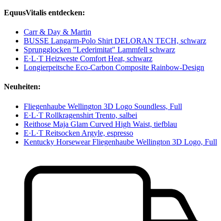
EquusVitalis entdecken:
Carr & Day & Martin
BUSSE Langarm-Polo Shirt DELORAN TECH, schwarz
Sprungglocken "Lederimitat" Lammfell schwarz
E·L·T Heizweste Comfort Heat, schwarz
Longierpeitsche Eco-Carbon Composite Rainbow-Design
Neuheiten:
Fliegenhaube Wellington 3D Logo Soundless, Full
E·L·T Rollkragenshirt Trento, salbei
Reithose Maja Glam Curved High Waist, tiefblau
E·L·T Reitsocken Argyle, espresso
Kentucky Horsewear Fliegenhaube Wellington 3D Logo, Full