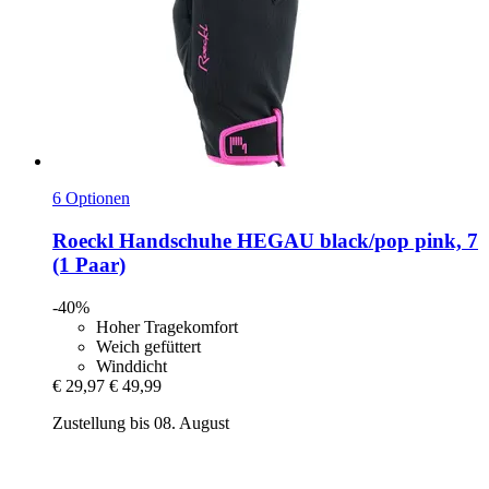
6 Optionen
Roeckl
Handschuhe HEGAU black/pop pink, 7
(1 Paar)
-40%
Hoher Tragekomfort
Weich gefüttert
Winddicht
€ 29,97
€ 49,99
Zustellung bis 08. August