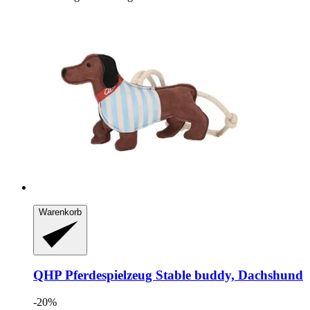
Warenkorb
QHP
Pferdespielzeug Stable buddy, Dachshund
-20%